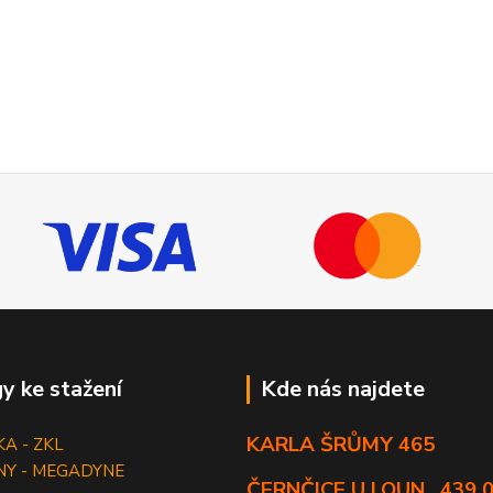
y ke stažení
Kde nás najdete
KARLA ŠRŮMY 465
KA - ZKL
NY - MEGADYNE
ČERNČICE U LOUN , 439 