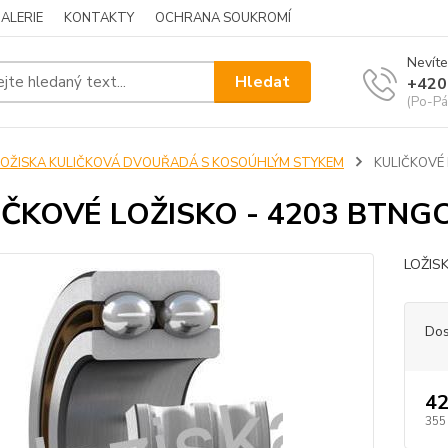
ALERIE
KONTAKTY
OCHRANA SOUKROMÍ
Nevíte
Hledat
+420
(Po-Pá
LOŽISKA KULIČKOVÁ DVOUŘADÁ S KOSOÚHLÝM STYKEM
KULIČKOVÉ 
IČKOVÉ LOŽISKO - 4203 BTNG
LOŽIS
Dos
42
355