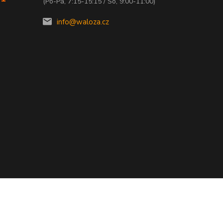
(Po-Pá, 7:15-15:15 / So, 9:00-11:00)
info@waloza.cz