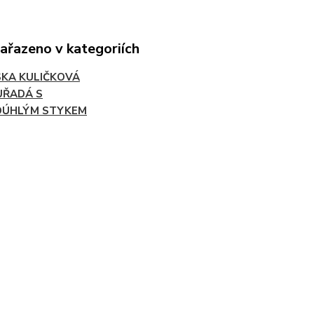
zařazeno v kategoriích
SKA KULIČKOVÁ
ŘADÁ S
OÚHLÝM STYKEM