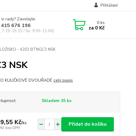
Přihlášení
 si rady? Zavolejte.
0
ks
 415 676 196
za
0 Kč
, 7:15-15:15 / So, 9:00-11:00)
LOŽISKO - 4203 BTNGC3 NSK
C3 NSK
KO KULIČKOVÉ DVOUŘADÉ
celý popis
tupnost
Skladem 15 ks
9,55 Kč
/
ks
Přidat do košíku
 Kč
bez DPH