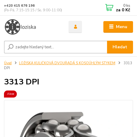
0
ks
+420 415 676 196
za
0 Kč
(Po-Pá, 7:15-15:15 / So, 9:00-11:00)
Menu
Hledat
Úvod
LOŽISKA KULIČKOVÁ DVOUŘADÁ S KOSOÚHLÝM STYKEM
3313
DPI
3313 DPI
Akce