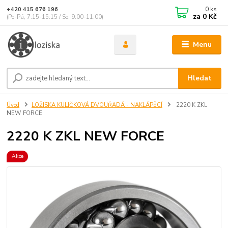
0
ks
+420 415 676 196
za
0 Kč
(Po-Pá, 7:15-15:15 / So, 9:00-11:00)
Menu
Hledat
Úvod
LOŽISKA KULIČKOVÁ DVOUŘADÁ - NAKLÁPĚCÍ
2220 K ZKL
NEW FORCE
2220 K ZKL NEW FORCE
Akce