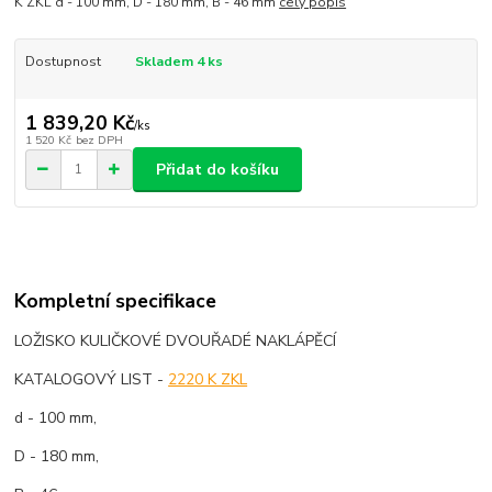
K ZKL d - 100 mm, D - 180 mm, B - 46 mm
celý popis
Dostupnost
Skladem 4 ks
1 839,20 Kč
/
ks
1 520 Kč
bez DPH
Přidat do košíku
Kompletní specifikace
LOŽISKO KULIČKOVÉ DVOUŘADÉ NAKLÁPĚCÍ
KATALOGOVÝ LIST -
2220 K ZKL
d - 100 mm,
D - 180 mm,