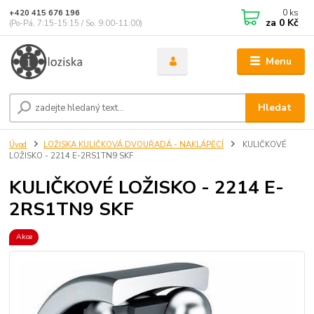
0
ks
+420 415 676 196
za
0 Kč
(Po-Pá, 7:15-15:15 / So, 9:00-11:00)
Menu
Hledat
Úvod
LOŽISKA KULIČKOVÁ DVOUŘADÁ - NAKLÁPĚCÍ
KULIČKOVÉ
LOŽISKO - 2214 E-2RS1TN9 SKF
KULIČKOVÉ LOŽISKO - 2214 E-
2RS1TN9 SKF
Akce