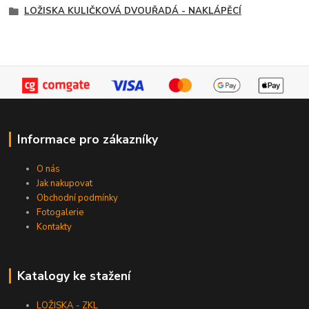
LOŽISKA KULIČKOVÁ DVOUŘADÁ - NAKLÁPĚCÍ
Informace pro zákazníky
O nás
Jak nakupovat
Obchodní podmínky
Fotogalerie
Kontakty
Katalogy ke stažení
LOŽISKA - ZKL