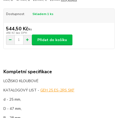
Dostupnost
Skladem 1 ks
544,50 Kč
/
ks
450 Kč
bez DPH
Přidat do košíku
Kompletní specifikace
LOŽISKO KLOUBOVÉ
KATALOGOVÝ LIST -
GEH 25 ES-2RS SKF
d - 25 mm,
D - 47 mm,
B - 28 mm,