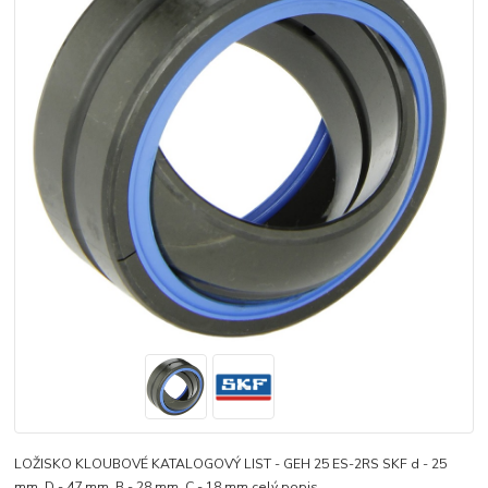
LOŽISKO KLOUBOVÉ KATALOGOVÝ LIST - GEH 25 ES-2RS SKF d - 25
mm, D - 47 mm, B - 28 mm, C - 18 mm
celý popis