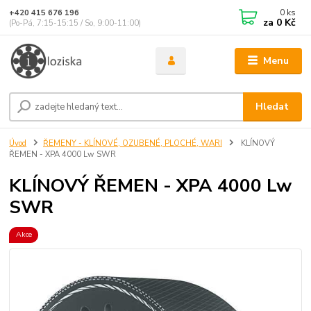
0
ks
+420 415 676 196
za
0 Kč
(Po-Pá, 7:15-15:15 / So, 9:00-11:00)
Menu
Hledat
Úvod
ŘEMENY - KLÍNOVÉ, OZUBENÉ, PLOCHÉ, WARI
KLÍNOVÝ
ŘEMEN - XPA 4000 Lw SWR
KLÍNOVÝ ŘEMEN - XPA 4000 Lw
SWR
Akce