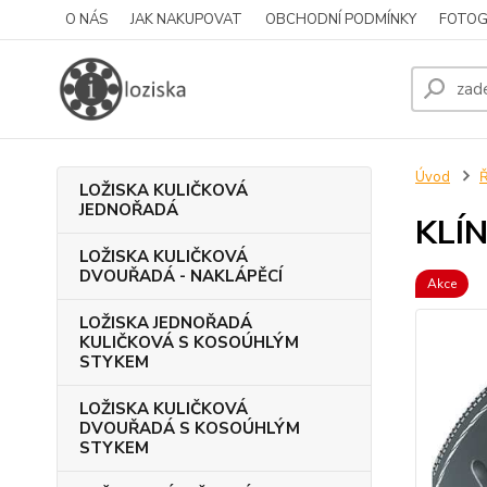
O NÁS
JAK NAKUPOVAT
OBCHODNÍ PODMÍNKY
FOTOG
Úvod
LOŽISKA KULIČKOVÁ
JEDNOŘADÁ
KLÍ
LOŽISKA KULIČKOVÁ
DVOUŘADÁ - NAKLÁPĚCÍ
Akce
LOŽISKA JEDNOŘADÁ
KULIČKOVÁ S KOSOÚHLÝM
STYKEM
LOŽISKA KULIČKOVÁ
DVOUŘADÁ S KOSOÚHLÝM
STYKEM