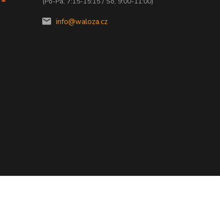
(Po-Pá, 7:15-15:15 / So, 9:00-11:00)
info@waloza.cz