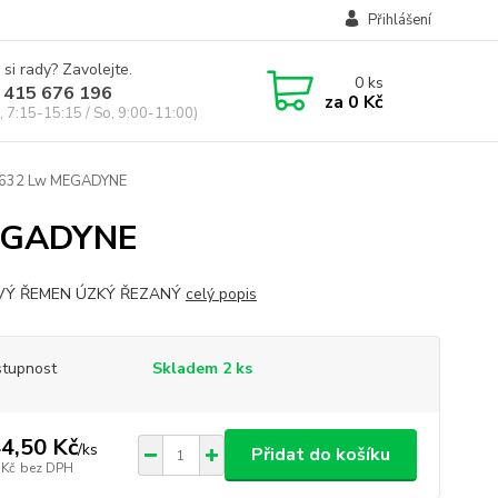
Přihlášení
 si rady? Zavolejte.
0
ks
 415 676 196
za
0 Kč
, 7:15-15:15 / So, 9:00-11:00)
2632 Lw MEGADYNE
EGADYNE
VÝ ŘEMEN ÚZKÝ ŘEZANÝ
celý popis
tupnost
Skladem 2 ks
4,50 Kč
/
ks
Přidat do košíku
 Kč
bez DPH