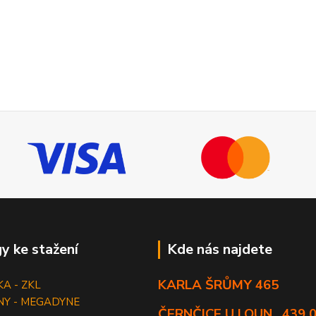
y ke stažení
Kde nás najdete
KARLA ŠRŮMY 465
KA - ZKL
NY - MEGADYNE
ČERNČICE U LOUN , 439 