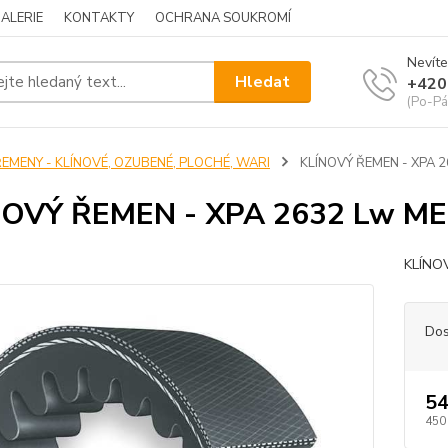
ALERIE
KONTAKTY
OCHRANA SOUKROMÍ
Nevíte
Hledat
+420
(Po-Pá
ŘEMENY - KLÍNOVÉ, OZUBENÉ, PLOCHÉ, WARI
KLÍNOVÝ ŘEMEN - XPA 
NOVÝ ŘEMEN - XPA 2632 Lw M
KLÍNO
Dos
54
450