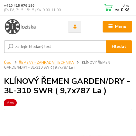
0
ks
+420 415 676 196
za
0 Kč
(Po-Pá, 7:15-15:15 / So, 9:00-11:00)
Menu
Hledat
Úvod
ŘEMENY - ZAHRADNÍ TECHNIKA
KLÍNOVÝ ŘEMEN
GARDEN/DRY - 3L-310 SWR ( 9,7x787 La )
KLÍNOVÝ ŘEMEN GARDEN/DRY -
3L-310 SWR ( 9,7x787 La )
Akce