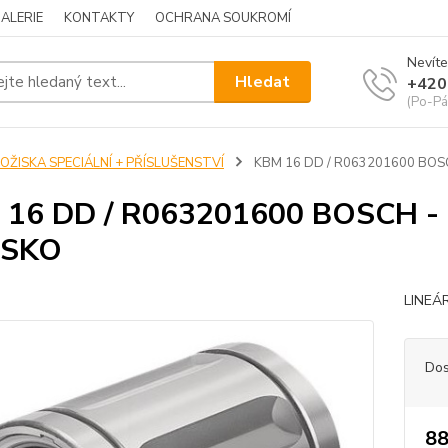
ALERIE
KONTAKTY
OCHRANA SOUKROMÍ
Nevíte
Hledat
+420
(Po-Pá
OŽISKA SPECIÁLNÍ + PŘÍSLUŠENSTVÍ
KBM 16 DD / R063201600 BOSC
 16 DD / R063201600 BOSCH -
ISKO
LINEÁ
Dos
88