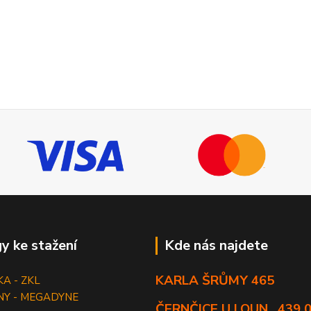
y ke stažení
Kde nás najdete
KARLA ŠRŮMY 465
KA - ZKL
NY - MEGADYNE
ČERNČICE U LOUN , 439 