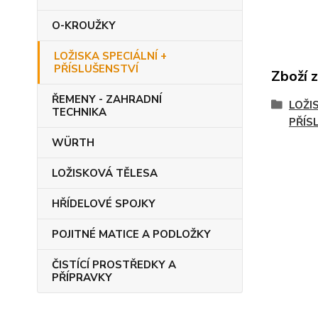
O-KROUŽKY
LOŽISKA SPECIÁLNÍ +
PŘÍSLUŠENSTVÍ
Zboží 
ŘEMENY - ZAHRADNÍ
LOŽI
TECHNIKA
PŘÍS
WÜRTH
LOŽISKOVÁ TĚLESA
HŘÍDELOVÉ SPOJKY
POJITNÉ MATICE A PODLOŽKY
ČISTÍCÍ PROSTŘEDKY A
PŘÍPRAVKY