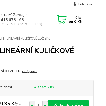
Přihlášení
 si rady? Zavolejte.
0
ks
 415 676 196
za
0 Kč
, 7:15-15:15 / So, 9:00-11:00)
H - LINEÁRNÍ KULIČKOVÉ LOŽISKO
 LINEÁRNÍ KULIČKOVÉ
RNÍHO VEDENÍ
celý popis
tupnost
Skladem 2 ks
9,35 Kč
/
ks
Přidat do košíku