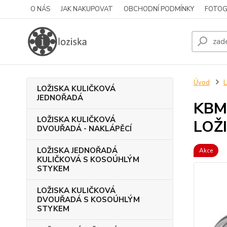
O NÁS
JAK NAKUPOVAT
OBCHODNÍ PODMÍNKY
FOTOG
Úvod
L
LOŽISKA KULIČKOVÁ
JEDNOŘADÁ
KBM
LOŽISKA KULIČKOVÁ
LOŽ
DVOUŘADÁ - NAKLÁPĚCÍ
LOŽISKA JEDNOŘADÁ
Akce
KULIČKOVÁ S KOSOÚHLÝM
STYKEM
LOŽISKA KULIČKOVÁ
DVOUŘADÁ S KOSOÚHLÝM
STYKEM