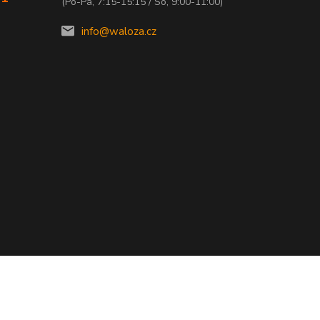
(Po-Pá, 7:15-15:15 / So, 9:00-11:00)
info@waloza.cz