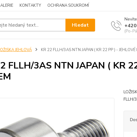
ALERIE
KONTAKTY
OCHRANA SOUKROMÍ
Nevíte
Hledat
+420
(Po-Pá
LOŽISKA JEHLOVÁ
KR 22 FLLH/3AS NTN JAPAN ( KR 22 PP ) - JEHLOV
2 FLLH/3AS NTN JAPAN ( KR 22
EM
LOŽIS
FLLH/
Dos