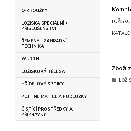
Komple
O-KROUŽKY
LOŽISKO
LOŽISKA SPECIÁLNÍ +
PŘÍSLUŠENSTVÍ
KATALOG
ŘEMENY - ZAHRADNÍ
TECHNIKA
WÜRTH
Zboží 
LOŽISKOVÁ TĚLESA
LOŽI
HŘÍDELOVÉ SPOJKY
POJITNÉ MATICE A PODLOŽKY
ČISTÍCÍ PROSTŘEDKY A
PŘÍPRAVKY