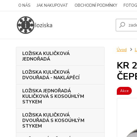
O NÁS
JAK NAKUPOVAT
OBCHODNÍ PODMÍNKY
FOTOG
Úvod
LOŽISKA KULIČKOVÁ
JEDNOŘADÁ
KR 2
LOŽISKA KULIČKOVÁ
ČEP
DVOUŘADÁ - NAKLÁPĚCÍ
LOŽISKA JEDNOŘADÁ
Akce
KULIČKOVÁ S KOSOÚHLÝM
STYKEM
LOŽISKA KULIČKOVÁ
DVOUŘADÁ S KOSOÚHLÝM
STYKEM