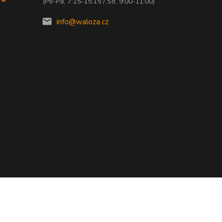
(Po-Pá, 7:15-15:15 / So, 9:00-11:00)
info@waloza.cz