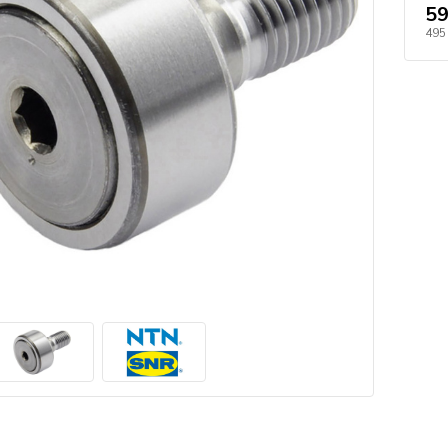
59
495