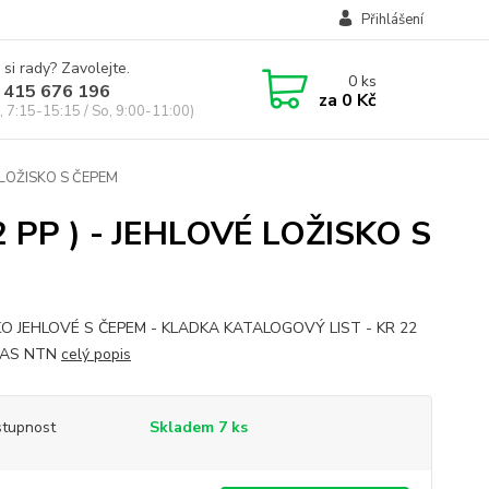
Přihlášení
 si rady? Zavolejte.
0
ks
 415 676 196
za
0 Kč
, 7:15-15:15 / So, 9:00-11:00)
É LOŽISKO S ČEPEM
 PP ) - JEHLOVÉ LOŽISKO S
KO JEHLOVÉ S ČEPEM - KLADKA KATALOGOVÝ LIST - KR 22
3AS NTN
celý popis
tupnost
Skladem 7 ks