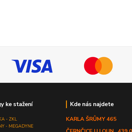
y ke stažení
Kde nás najdete
KARLA ŠRŮMY 465
KA - ZKL
NY - MEGADYNE
ČERNČICE U LOUN , 439 