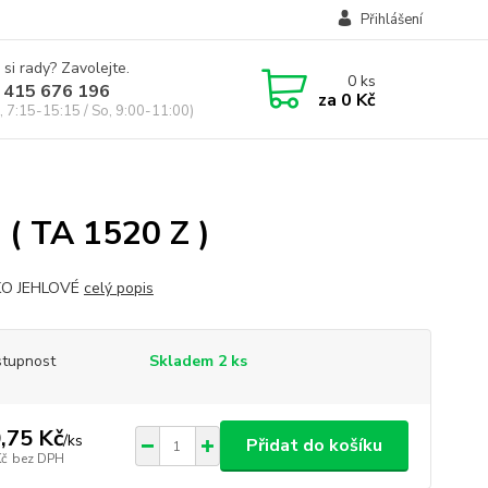
Přihlášení
 si rady? Zavolejte.
0
ks
 415 676 196
za
0 Kč
, 7:15-15:15 / So, 9:00-11:00)
( TA 1520 Z )
KO JEHLOVÉ
celý popis
tupnost
Skladem 2 ks
,75 Kč
/
ks
Přidat do košíku
Kč
bez DPH