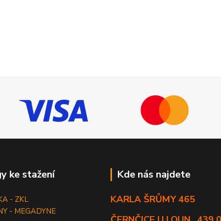
y ke stažení
Kde nás najdete
KARLA ŠRŮMY 465
KA - ZKL
NY - MEGADYNE
ČERNČICE U LOUN , 439 