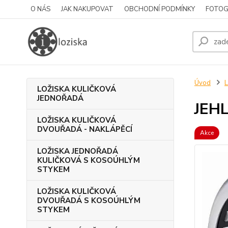
O NÁS
JAK NAKUPOVAT
OBCHODNÍ PODMÍNKY
FOTOG
Úvod
LOŽISKA KULIČKOVÁ
JEDNOŘADÁ
JEHL
LOŽISKA KULIČKOVÁ
DVOUŘADÁ - NAKLÁPĚCÍ
Akce
LOŽISKA JEDNOŘADÁ
KULIČKOVÁ S KOSOÚHLÝM
STYKEM
LOŽISKA KULIČKOVÁ
DVOUŘADÁ S KOSOÚHLÝM
STYKEM