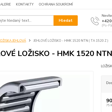
ALERIE
KONTAKTY
OCHRANA SOUKROMÍ
Nevíte
Hledat
+420
(Po-Pá
LOŽISKA JEHLOVÁ
JEHLOVÉ LOŽISKO - HMK 1520 NTN ( TA 1520 Z )
OVÉ LOŽISKO - HMK 1520 NTN 
LOŽIS
Dos
90
75 