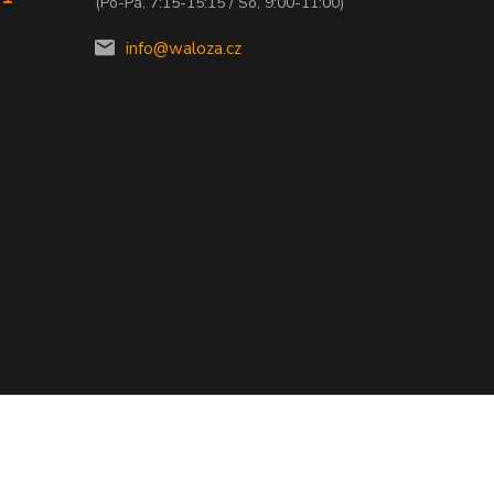
(Po-Pá, 7:15-15:15 / So, 9:00-11:00)
info@waloza.cz