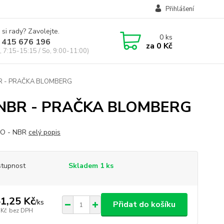
Přihlášení
 si rady? Zavolejte.
0
ks
 415 676 196
za
0 Kč
, 7:15-15:15 / So, 9:00-11:00)
R - PRAČKA BLOMBERG
 NBR - PRAČKA BLOMBERG
O - NBR
celý popis
tupnost
Skladem 1 ks
1,25 Kč
/
ks
Přidat do košíku
 Kč
bez DPH