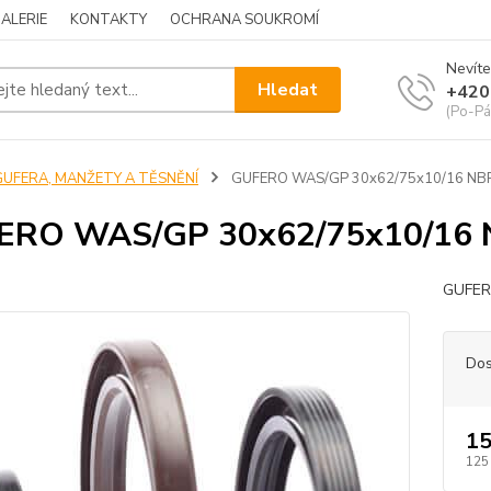
ALERIE
KONTAKTY
OCHRANA SOUKROMÍ
Nevíte
Hledat
+420
(Po-Pá
GUFERA, MANŽETY A TĚSNĚNÍ
GUFERO WAS/GP 30x62/75x10/16 NB
ERO WAS/GP 30x62/75x10/16
GUFER
Dos
15
125