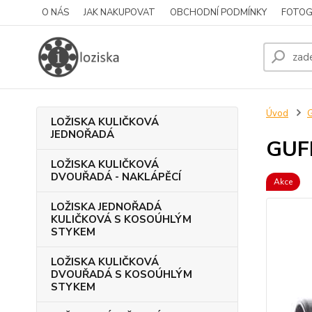
O NÁS
JAK NAKUPOVAT
OBCHODNÍ PODMÍNKY
FOTOG
Úvod
LOŽISKA KULIČKOVÁ
JEDNOŘADÁ
GUF
LOŽISKA KULIČKOVÁ
DVOUŘADÁ - NAKLÁPĚCÍ
Akce
LOŽISKA JEDNOŘADÁ
KULIČKOVÁ S KOSOÚHLÝM
STYKEM
LOŽISKA KULIČKOVÁ
DVOUŘADÁ S KOSOÚHLÝM
STYKEM