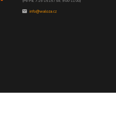
(Po-Pá, 7:15-15:15 / So, 9:00-11:00)
info@waloza.cz