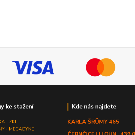
y ke stažení
Kde nás najdete
KARLA ŠRŮMY 465
KA - ZKL
NY - MEGADYNE
ČERNČICE U LOUN , 439 