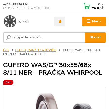
0
ks
+420 415 676 196
za
0 Kč
(Po-Pá, 7:15-15:15 / So, 9:00-11:00)
Menu
Hledat
Úvod
GUFERA, MANŽETY A TĚSNĚNÍ
GUFERO WAS/GP 30x55/68x
8/11 NBR - PRAČKA WHIRPOOL
GUFERO WAS/GP 30x55/68x
8/11 NBR - PRAČKA WHIRPOOL
Akce