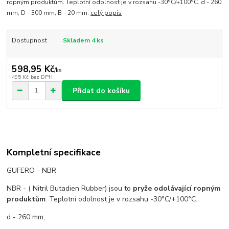
ropným produktům. Teplotní odolnost je v rozsahu -30°C/+100°C. d - 260
mm, D - 300 mm, B - 20 mm.
celý popis
Dostupnost
Skladem 4 ks
598,95 Kč
/
ks
495 Kč
bez DPH
Přidat do košíku
Kompletní specifikace
GUFERO - NBR
NBR - ( Nitril Butadien Rubber) jsou to
pryže odolávající ropným
produktům
. Teplotní odolnost je v rozsahu -30°C/+100°C.
d - 260 mm,