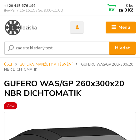
0
ks
+420 415 676 196
za
0 Kč
(Po-Pá, 7:15-15:15 / So, 9:00-11:00)
Menu
Hledat
Úvod
GUFERA, MANŽETY A TĚSNĚNÍ
GUFERO WAS/GP 260x300x20
NBR DICHTOMATIK
GUFERO WAS/GP 260x300x20
NBR DICHTOMATIK
Akce