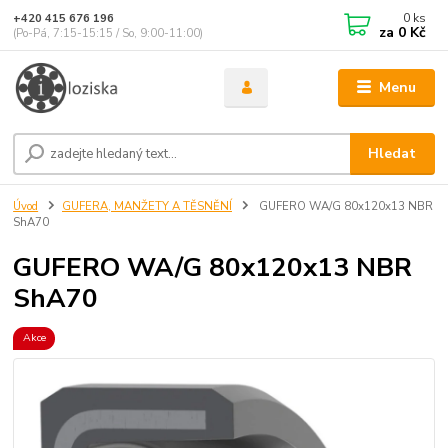
0
ks
+420 415 676 196
za
0 Kč
(Po-Pá, 7:15-15:15 / So, 9:00-11:00)
Menu
Hledat
Úvod
GUFERA, MANŽETY A TĚSNĚNÍ
GUFERO WA/G 80x120x13 NBR
ShA70
GUFERO WA/G 80x120x13 NBR
ShA70
Akce