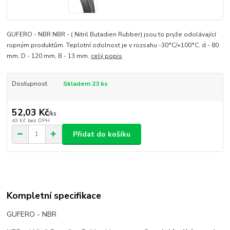
GUFERO - NBR NBR - ( Nitril Butadien Rubber) jsou to pryže odolávající
ropným produktům. Teplotní odolnost je v rozsahu -30°C/+100°C. d - 80
mm, D - 120 mm, B - 13 mm.
celý popis
Dostupnost
Skladem 23 ks
52,03 Kč
/
ks
43 Kč
bez DPH
Přidat do košíku
Kompletní specifikace
GUFERO - NBR