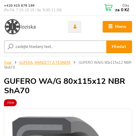
0
ks
+420 415 676 196
za
0 Kč
(Po-Pá, 7:15-15:15 / So, 9:00-11:00)
Menu
Hledat
Úvod
GUFERA, MANŽETY A TĚSNĚNÍ
GUFERO WA/G 80x115x12 NBR
ShA70
GUFERO WA/G 80x115x12 NBR
ShA70
Akce