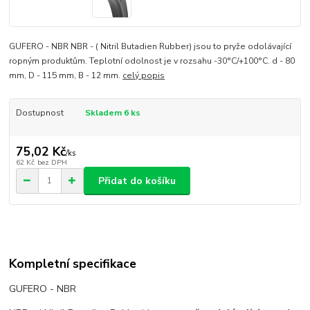
GUFERO - NBR NBR - ( Nitril Butadien Rubber) jsou to pryže odolávající
ropným produktům. Teplotní odolnost je v rozsahu -30°C/+100°C. d - 80
mm, D - 115 mm, B - 12 mm.
celý popis
Dostupnost
Skladem 6 ks
75,02 Kč
/
ks
62 Kč
bez DPH
Přidat do košíku
Kompletní specifikace
GUFERO - NBR