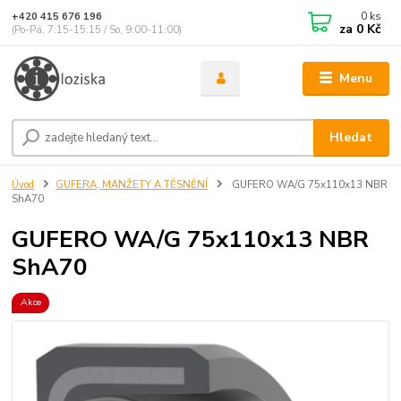
0
ks
+420 415 676 196
za
0 Kč
(Po-Pá, 7:15-15:15 / So, 9:00-11:00)
Menu
Hledat
Úvod
GUFERA, MANŽETY A TĚSNĚNÍ
GUFERO WA/G 75x110x13 NBR
ShA70
GUFERO WA/G 75x110x13 NBR
ShA70
Akce