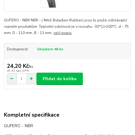
GUFERO - NBR NBR - ( Nitril Butadien Rubber) jsou to pryže odolávající
ropným produktům. Teplotní odolnost je v rozsahu -30°C/+100°C. d - 75
mm, D - 110 mm, B - 13 mm.
celý popis
Dostupnost
Skladem 46 ks
24,20 Kč
/
ks
20 Kč
bez DPH
Přidat do košíku
Kompletní specifikace
GUFERO - NBR