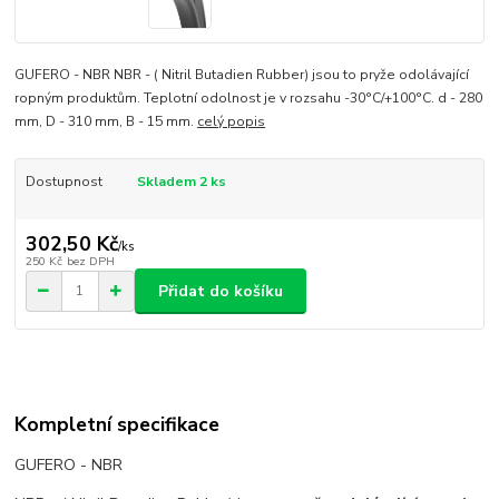
GUFERO - NBR NBR - ( Nitril Butadien Rubber) jsou to pryže odolávající
ropným produktům. Teplotní odolnost je v rozsahu -30°C/+100°C. d - 280
mm, D - 310 mm, B - 15 mm.
celý popis
Dostupnost
Skladem 2 ks
302,50 Kč
/
ks
250 Kč
bez DPH
Přidat do košíku
Kompletní specifikace
GUFERO - NBR