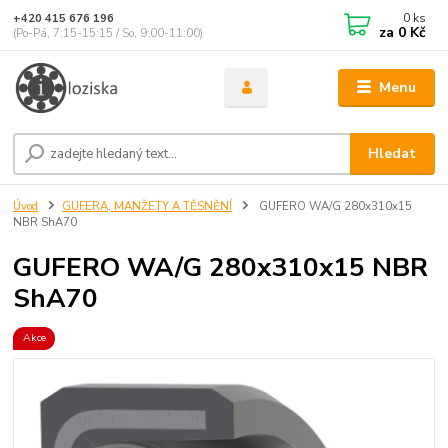
0
ks
+420 415 676 196
za
0 Kč
(Po-Pá, 7:15-15:15 / So, 9:00-11:00)
Menu
Hledat
Úvod
GUFERA, MANŽETY A TĚSNĚNÍ
GUFERO WA/G 280x310x15
NBR ShA70
GUFERO WA/G 280x310x15 NBR
ShA70
Akce