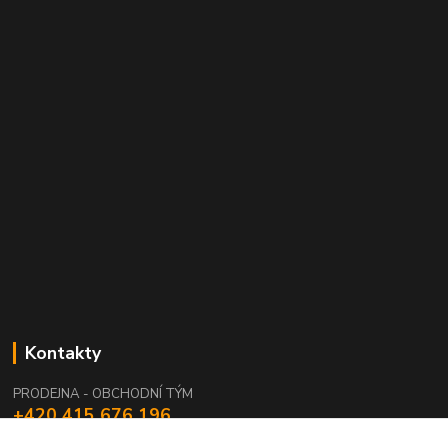
Kontakty
PRODEJNA - OBCHODNÍ TÝM
+420 415 676 196
(Po-Pá, 7:15-15:15 / So, 9:00-11:00)