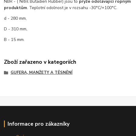
NBR - ( Nitril Butadien Rubber) jsou to
pryže odolávající ropným
produktům
. Teplotní odolnost je v rozsahu -30°C/+100°C.
d - 280 mm,
D - 310 mm,
B - 15 mm.
Zboží zařazeno v kategoriích
GUFERA, MANŽETY A TĚSNĚNÍ
Informace pro zákazníky