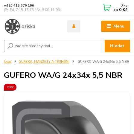
0
ks
+420 415 676 196
za
0 Kč
(Po-Pá, 7:15-15:15 / So, 9:00-11:00)
Menu
Hledat
Úvod
GUFERA, MANŽETY A TĚSNĚNÍ
GUFERO WA/G 24x34x 5,5 NBR
GUFERO WA/G 24x34x 5,5 NBR
Akce