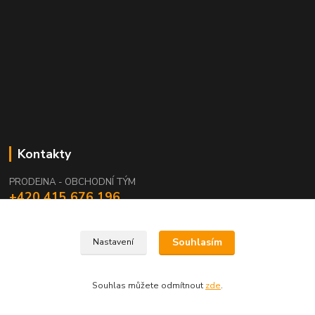
Kontakty
PRODEJNA - OBCHODNÍ TÝM
+420 415 676 196
(Po-Pá, 7:15-15:15 / So, 9:00-11:00)
info@waloza.cz
Souhlasím
Nastavení
Souhlas můžete odmítnout
zde
.