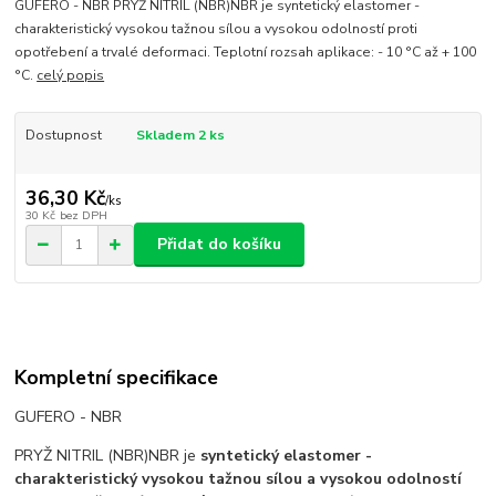
GUFERO - NBR PRYŽ NITRIL (NBR)NBR je syntetický elastomer -
charakteristický vysokou tažnou sílou a vysokou odolností proti
opotřebení a trvalé deformaci. Teplotní rozsah aplikace: - 10 °C až + 100
°C.
celý popis
Dostupnost
Skladem 2 ks
36,30 Kč
/
ks
30 Kč
bez DPH
Přidat do košíku
Kompletní specifikace
GUFERO - NBR
PRYŽ NITRIL (NBR)
NBR je
syntetický elastomer -
charakteristický vysokou tažnou sílou a vysokou odolností