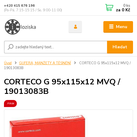
0
ks
+420 415 676 196
za
0 Kč
(Po-Pá, 7:15-15:15 / So, 9:00-11:00)
Menu
Hledat
Úvod
GUFERA, MANŽETY A TĚSNĚNÍ
CORTECO G 95x115x12 MVQ /
19013083B
CORTECO G 95x115x12 MVQ /
19013083B
Akce