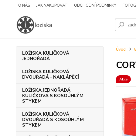
O NÁS
JAK NAKUPOVAT
OBCHODNÍ PODMÍNKY
FOTOG
Úvod
LOŽISKA KULIČKOVÁ
JEDNOŘADÁ
COR
LOŽISKA KULIČKOVÁ
DVOUŘADÁ - NAKLÁPĚCÍ
Akce
LOŽISKA JEDNOŘADÁ
KULIČKOVÁ S KOSOÚHLÝM
STYKEM
LOŽISKA KULIČKOVÁ
DVOUŘADÁ S KOSOÚHLÝM
STYKEM