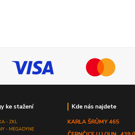
y ke stažení
Kde nás najdete
KARLA ŠRŮMY 465
KA - ZKL
NY - MEGADYNE
ČERNČICE U LOUN , 439 