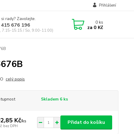
Přihlášení
 si rady? Zavolejte.
0
ks
 415 676 196
za
0 Kč
, 7:15-15:15 / So, 9:00-11:00)
76B
6676B
RO
celý popis
tupnost
Skladem 6 ks
2,85 Kč
/
ks
Přidat do košíku
Kč
bez DPH