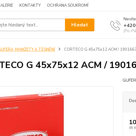
ALERIE
KONTAKTY
OCHRANA SOUKROMÍ
Nevíte
Hledat
+420
(Po-Pá
GUFERA, MANŽETY A TĚSNĚNÍ
CORTECO G 45x75x12 ACM / 190166
TECO G 45x75x12 ACM / 1901
GUFE
Dos
10
85 