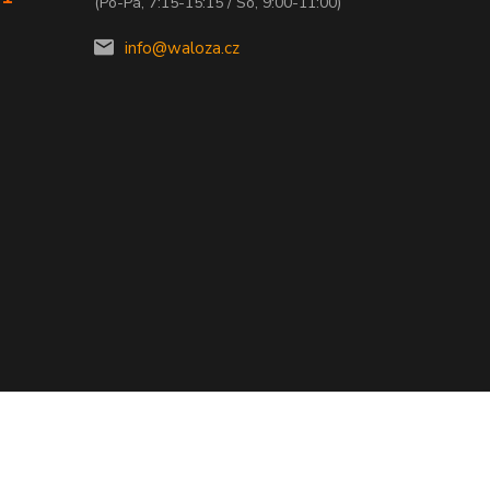
(Po-Pá, 7:15-15:15 / So, 9:00-11:00)
info@waloza.cz