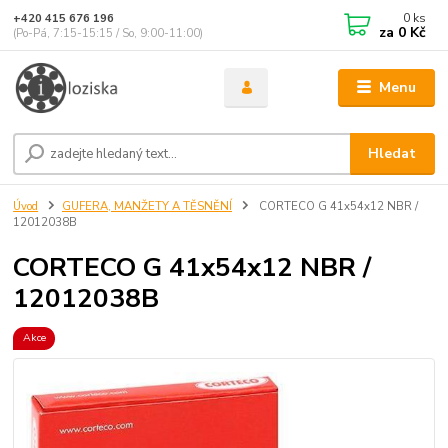
0
ks
+420 415 676 196
za
0 Kč
(Po-Pá, 7:15-15:15 / So, 9:00-11:00)
Menu
Hledat
Úvod
GUFERA, MANŽETY A TĚSNĚNÍ
CORTECO G 41x54x12 NBR /
12012038B
CORTECO G 41x54x12 NBR /
12012038B
Akce