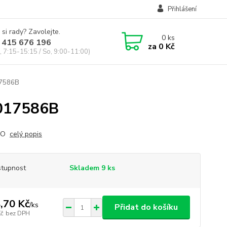
Přihlášení
 si rady? Zavolejte.
0
ks
 415 676 196
za
0 Kč
, 7:15-15:15 / So, 9:00-11:00)
17586B
017586B
RO
celý popis
tupnost
Skladem 9 ks
,70 Kč
/
ks
Přidat do košíku
Kč
bez DPH