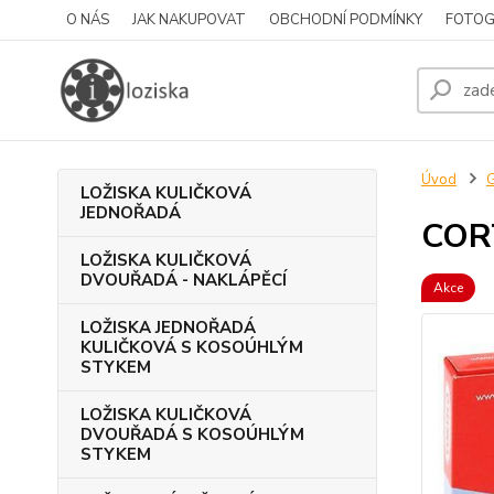
O NÁS
JAK NAKUPOVAT
OBCHODNÍ PODMÍNKY
FOTOG
Úvod
LOŽISKA KULIČKOVÁ
JEDNOŘADÁ
COR
LOŽISKA KULIČKOVÁ
DVOUŘADÁ - NAKLÁPĚCÍ
Akce
LOŽISKA JEDNOŘADÁ
KULIČKOVÁ S KOSOÚHLÝM
STYKEM
LOŽISKA KULIČKOVÁ
DVOUŘADÁ S KOSOÚHLÝM
STYKEM