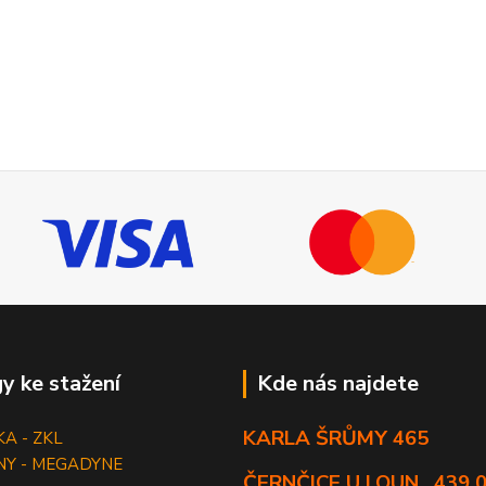
y ke stažení
Kde nás najdete
KARLA ŠRŮMY 465
KA - ZKL
NY - MEGADYNE
ČERNČICE U LOUN , 439 