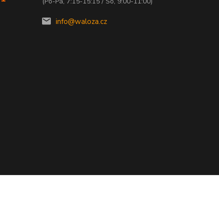
(Po-Pá, 7:15-15:15 / So, 9:00-11:00)
info@waloza.cz