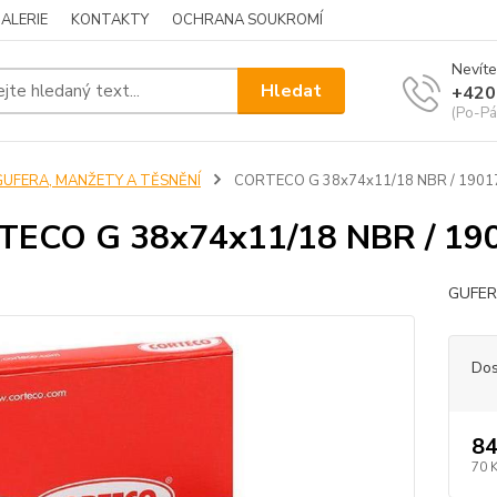
ALERIE
KONTAKTY
OCHRANA SOUKROMÍ
Nevíte
Hledat
+420
(Po-Pá
GUFERA, MANŽETY A TĚSNĚNÍ
CORTECO G 38x74x11/18 NBR / 190
TECO G 38x74x11/18 NBR / 19
GUFE
Dos
84
70 