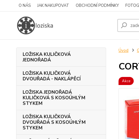
O NÁS
JAK NAKUPOVAT
OBCHODNÍ PODMÍNKY
FOTOG
Úvod
LOŽISKA KULIČKOVÁ
JEDNOŘADÁ
COR
LOŽISKA KULIČKOVÁ
DVOUŘADÁ - NAKLÁPĚCÍ
Akce
LOŽISKA JEDNOŘADÁ
KULIČKOVÁ S KOSOÚHLÝM
STYKEM
LOŽISKA KULIČKOVÁ
DVOUŘADÁ S KOSOÚHLÝM
STYKEM