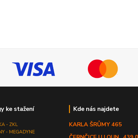
y ke stažení
Kde nás najdete
KARLA ŠRŮMY 465
KA - ZKL
NY - MEGADYNE
ČERNČICE U LOUN , 439 