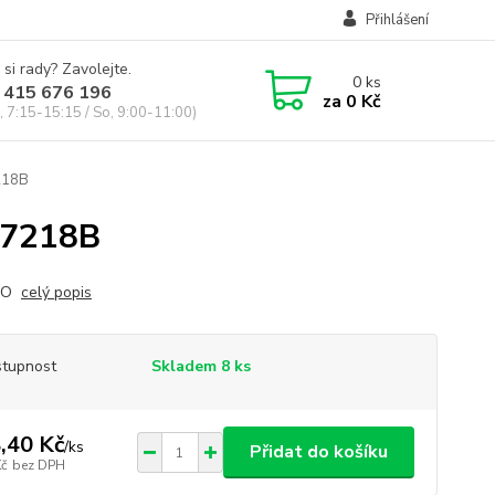
Přihlášení
 si rady? Zavolejte.
0
ks
 415 676 196
za
0 Kč
, 7:15-15:15 / So, 9:00-11:00)
218B
17218B
RO
celý popis
tupnost
Skladem 8 ks
,40 Kč
/
ks
Přidat do košíku
Kč
bez DPH