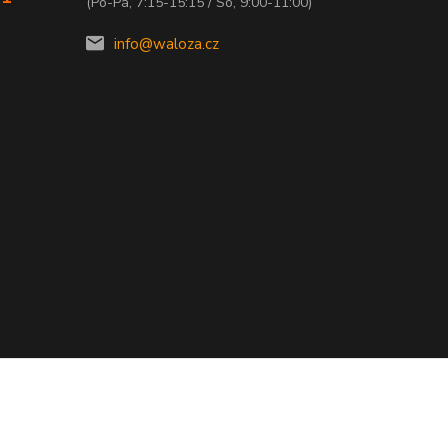
(Po-Pá, 7:15-15:15 / So, 9:00-11:00)
info@waloza.cz