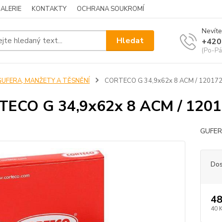
ALERIE
KONTAKTY
OCHRANA SOUKROMÍ
Nevíte
Hledat
+420
(Po-Pá
GUFERA, MANŽETY A TĚSNĚNÍ
CORTECO G 34,9x62x 8 ACM / 12017
TECO G 34,9x62x 8 ACM / 120
GUFE
Dos
48
40 