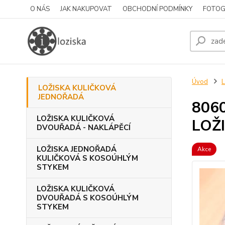
O NÁS
JAK NAKUPOVAT
OBCHODNÍ PODMÍNKY
FOTOG
Úvod
LOŽISKA KULIČKOVÁ
JEDNOŘADÁ
8060
LOŽISKA KULIČKOVÁ
LOŽ
DVOUŘADÁ - NAKLÁPĚCÍ
LOŽISKA JEDNOŘADÁ
Akce
KULIČKOVÁ S KOSOÚHLÝM
STYKEM
LOŽISKA KULIČKOVÁ
DVOUŘADÁ S KOSOÚHLÝM
STYKEM