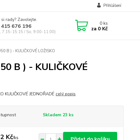
Přihlášení
 si rady? Zavolejte.
0
ks
 415 676 196
za
0 Kč
, 7:15-15:15 / So, 9:00-11:00)
050 B ) - KULIČKOVÉ LOŽISKO
050 B ) - KULIČKOVÉ
KO KULIČKOVÉ JEDNOŘADÉ
celý popis
tupnost
Skladem 23 ks
2 Kč
/
ks
Přidat do košíku