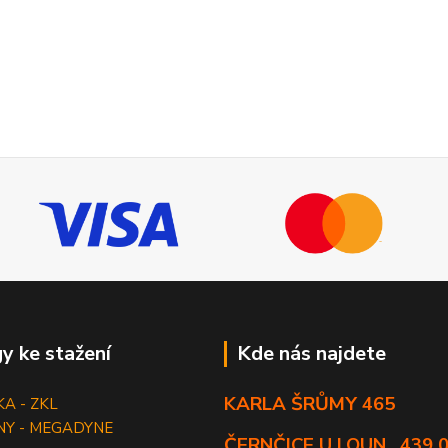
y ke stažení
Kde nás najdete
KARLA ŠRŮMY 465
KA - ZKL
NY - MEGADYNE
ČERNČICE U LOUN , 439 