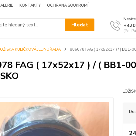
ALERIE
KONTAKTY
OCHRANA SOUKROMÍ
Nevíte
Hledat
+420
(Po-Pá
LOŽISKA KULIČKOVÁ JEDNOŘADÁ
806078 FAG ( 17x52x17 ) / ( BB1-0
78 FAG ( 17x52x17 ) / ( BB1-0
ISKO
LOŽIS
Dos
24