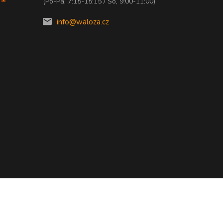
(Po-Pá, 7:15-15:15 / So, 9:00-11:00)
info@waloza.cz