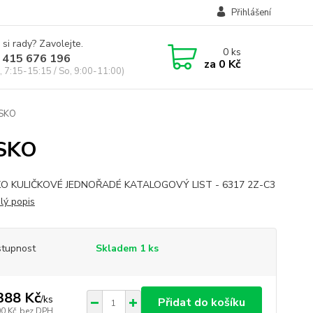
Přihlášení
 si rady? Zavolejte.
0
ks
 415 676 196
za
0 Kč
, 7:15-15:15 / So, 9:00-11:00)
ISKO
ISKO
KO KULIČKOVÉ JEDNOŘADÉ KATALOGOVÝ LIST - 6317 2Z-C3
lý popis
tupnost
Skladem 1 ks
388 Kč
/
ks
Přidat do košíku
00 Kč
bez DPH