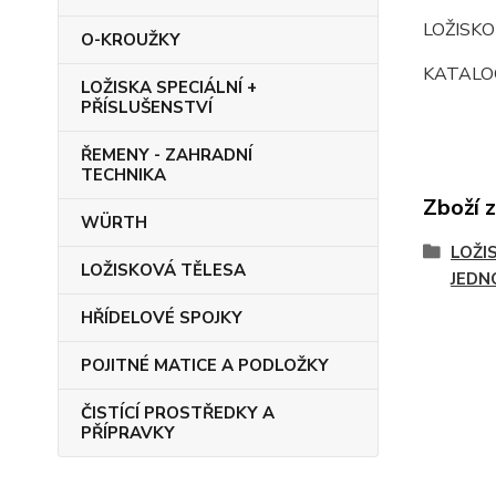
LOŽISK
O-KROUŽKY
KATALOG
LOŽISKA SPECIÁLNÍ +
PŘÍSLUŠENSTVÍ
ŘEMENY - ZAHRADNÍ
TECHNIKA
Zboží 
WÜRTH
LOŽI
LOŽISKOVÁ TĚLESA
JEDN
HŘÍDELOVÉ SPOJKY
POJITNÉ MATICE A PODLOŽKY
ČISTÍCÍ PROSTŘEDKY A
PŘÍPRAVKY