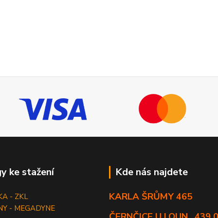
y ke stažení
Kde nás najdete
KARLA ŠRŮMY 465
KA - ZKL
NY - MEGADYNE
ČERNČICE U LOUN , 439 