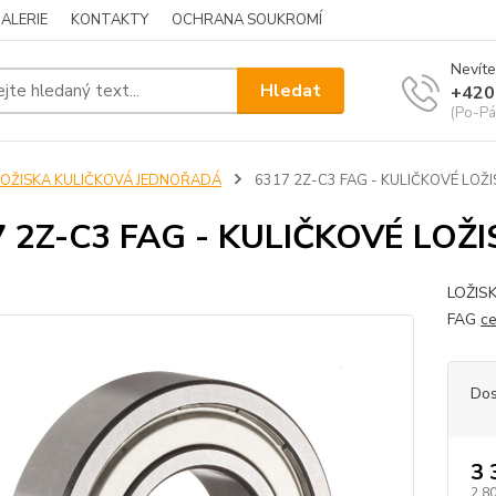
ALERIE
KONTAKTY
OCHRANA SOUKROMÍ
Nevíte
Hledat
+420
(Po-Pá
LOŽISKA KULIČKOVÁ JEDNOŘADÁ
6317 2Z-C3 FAG - KULIČKOVÉ LOŽ
7 2Z-C3 FAG - KULIČKOVÉ LOŽ
LOŽIS
FAG
ce
Dos
3 
2 8