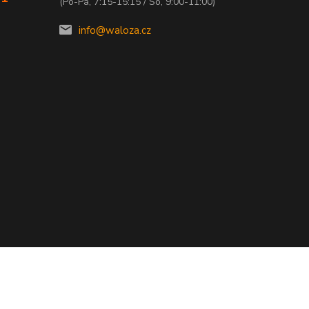
(Po-Pá, 7:15-15:15 / So, 9:00-11:00)
info@waloza.cz