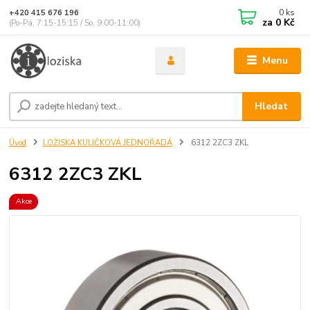
0
ks
+420 415 676 196
za
0 Kč
(Po-Pá, 7:15-15:15 / So, 9:00-11:00)
Menu
Hledat
Úvod
LOŽISKA KULIČKOVÁ JEDNOŘADÁ
6312 2ZC3 ZKL
6312 2ZC3 ZKL
Akce