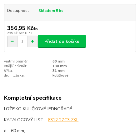
Dostupnost
Skladem 5 ks
356,95 Kč
/
ks
295 Kč
bez DPH
Přidat do košíku
vnitřní průměr:
60 mm
vnější průměr:
130 mm
šířka:
31 mm
druh ložiska:
kuličkové
Kompletní specifikace
LOŽISKO KULIČKOVÉ JEDNOŘADÉ
KATALOGOVÝ LIST -
6312 2ZC3 ZKL
d - 60 mm,