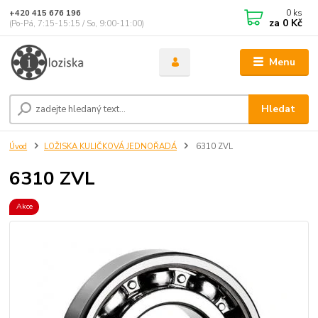
0
ks
+420 415 676 196
za
0 Kč
(Po-Pá, 7:15-15:15 / So, 9:00-11:00)
Menu
Hledat
Úvod
LOŽISKA KULIČKOVÁ JEDNOŘADÁ
6310 ZVL
6310 ZVL
Akce