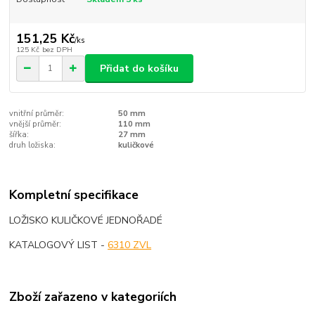
151,25 Kč
/
ks
125 Kč
bez DPH
Přidat do košíku
vnitřní průměr:
50 mm
vnější průměr:
110 mm
šířka:
27 mm
druh ložiska:
kuličkové
Kompletní specifikace
LOŽISKO KULIČKOVÉ JEDNOŘADÉ
KATALOGOVÝ LIST -
6310 ZVL
Zboží zařazeno v kategoriích