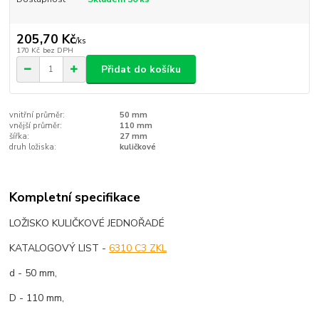
205,70 Kč
/
ks
170 Kč
bez DPH
Přidat do košíku
vnitřní průměr:
50 mm
vnější průměr:
110 mm
šířka:
27 mm
druh ložiska:
kuličkové
Kompletní specifikace
LOŽISKO KULIČKOVÉ JEDNOŘADÉ
KATALOGOVÝ LIST -
6310 C3 ZKL
d - 50 mm,
D - 110 mm,