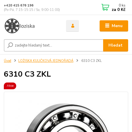
0
ks
+420 415 676 196
za
0 Kč
(Po-Pá, 7:15-15:15 / So, 9:00-11:00)
Menu
Hledat
Úvod
LOŽISKA KULIČKOVÁ JEDNOŘADÁ
6310 C3 ZKL
6310 C3 ZKL
Akce