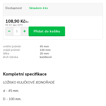
Dostupnost
Skladem 4 ks
108,90 Kč
/
ks
90 Kč
bez DPH
Přidat do košíku
vnitřní průměr:
45 mm
vnější průměr:
100 mm
šířka:
25 mm
druh ložiska:
kuličkové
Kompletní specifikace
LOŽISKO KULIČKOVÉ JEDNOŘADÉ
d - 45 mm,
D - 100 mm,