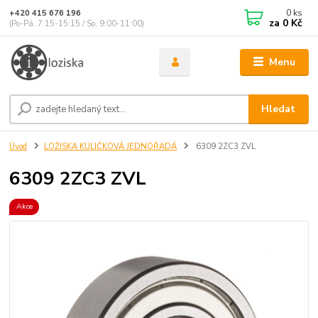
0
ks
+420 415 676 196
za
0 Kč
(Po-Pá, 7:15-15:15 / So, 9:00-11:00)
Menu
Hledat
Úvod
LOŽISKA KULIČKOVÁ JEDNOŘADÁ
6309 2ZC3 ZVL
6309 2ZC3 ZVL
Akce