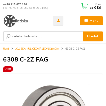
0
ks
+420 415 676 196
za
0 Kč
(Po-Pá, 7:15-15:15 / So, 9:00-11:00)
Menu
Hledat
Úvod
LOŽISKA KULIČKOVÁ JEDNOŘADÁ
6308 C-2Z FAG
6308 C-2Z FAG
Akce