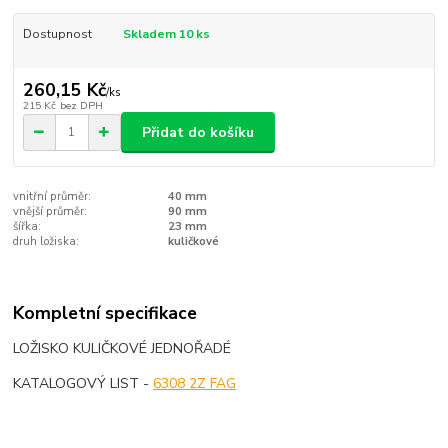
Dostupnost
Skladem 10 ks
260,15 Kč
/
ks
215 Kč
bez DPH
Přidat do košíku
vnitřní průměr:
40 mm
vnější průměr:
90 mm
šířka:
23 mm
druh ložiska:
kuličkové
Kompletní specifikace
LOŽISKO KULIČKOVÉ JEDNOŘADÉ
KATALOGOVÝ LIST -
6308 2Z FAG