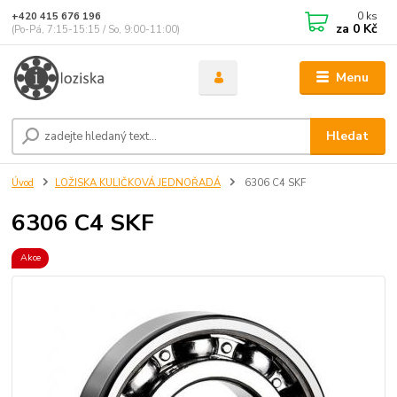
0
ks
+420 415 676 196
za
0 Kč
(Po-Pá, 7:15-15:15 / So, 9:00-11:00)
Menu
Hledat
Úvod
LOŽISKA KULIČKOVÁ JEDNOŘADÁ
6306 C4 SKF
6306 C4 SKF
Akce