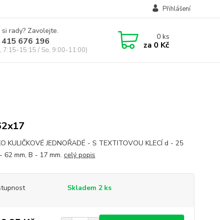
Přihlášení
 si rady? Zavolejte.
0
ks
 415 676 196
za
0 Kč
, 7:15-15:15 / So, 9:00-11:00)
62x17
KO KULIČKOVÉ JEDNOŘADÉ - S TEXTITOVOU KLECÍ d - 25
- 62 mm, B - 17 mm.
celý popis
tupnost
Skladem 2 ks