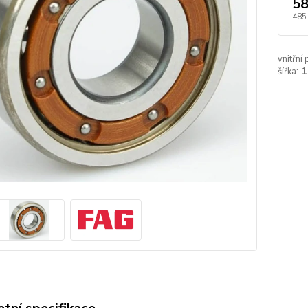
58
485
vnitřní
šířka:
1