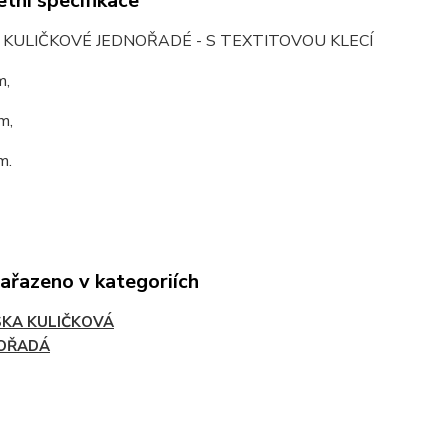
tní specifikace
 KULIČKOVÉ JEDNOŘADÉ - S TEXTITOVOU KLECÍ
m,
m,
m.
zařazeno v kategoriích
SKA KULIČKOVÁ
OŘADÁ