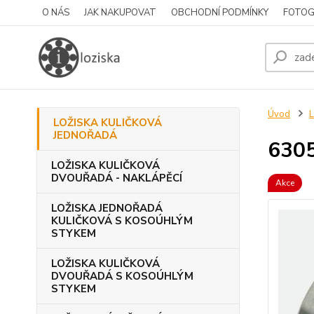
O NÁS
JAK NAKUPOVAT
OBCHODNÍ PODMÍNKY
FOTOG
Úvod
LOŽISKA KULIČKOVÁ
JEDNOŘADÁ
630
LOŽISKA KULIČKOVÁ
DVOUŘADÁ - NAKLÁPĚCÍ
Akce
LOŽISKA JEDNOŘADÁ
KULIČKOVÁ S KOSOÚHLÝM
STYKEM
LOŽISKA KULIČKOVÁ
DVOUŘADÁ S KOSOÚHLÝM
STYKEM