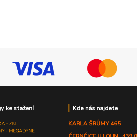
y ke stažení
Kde nás najdete
KARLA ŠRŮMY 465
KA - ZKL
NY - MEGADYNE
ČERNČICE U LOUN , 439 