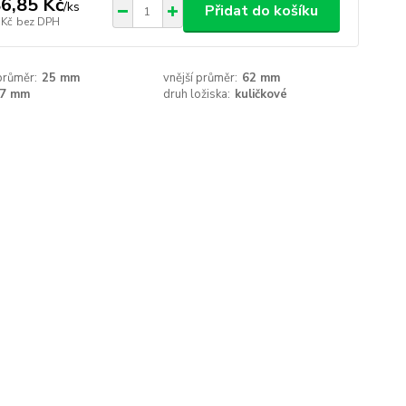
6,85 Kč
/
ks
Přidat do košíku
 Kč
bez DPH
 průměr:
25 mm
vnější průměr:
62 mm
7 mm
druh ložiska:
kuličkové