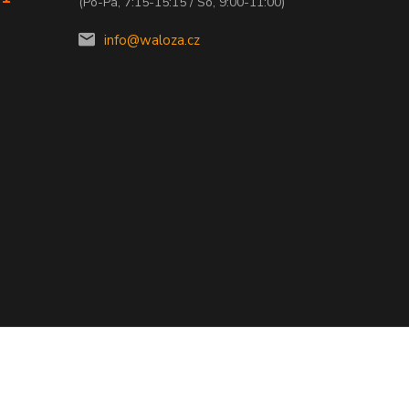
(Po-Pá, 7:15-15:15 / So, 9:00-11:00)
info@waloza.cz