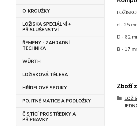
Komple
O-KROUŽKY
LOŽISKO
LOŽISKA SPECIÁLNÍ +
d - 25 m
PŘÍSLUŠENSTVÍ
D - 62 m
ŘEMENY - ZAHRADNÍ
TECHNIKA
B - 17 m
WÜRTH
LOŽISKOVÁ TĚLESA
Zboží 
HŘÍDELOVÉ SPOJKY
LOŽI
POJITNÉ MATICE A PODLOŽKY
JEDN
ČISTÍCÍ PROSTŘEDKY A
PŘÍPRAVKY