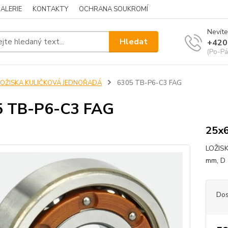
ALERIE
KONTAKTY
OCHRANA SOUKROMÍ
Nevíte
Hledat
+420
(Po-Pá
LOŽISKA KULIČKOVÁ JEDNOŘADÁ
6305 TB-P6-C3 FAG
5 TB-P6-C3 FAG
25x
LOŽIS
mm, D 
Dos