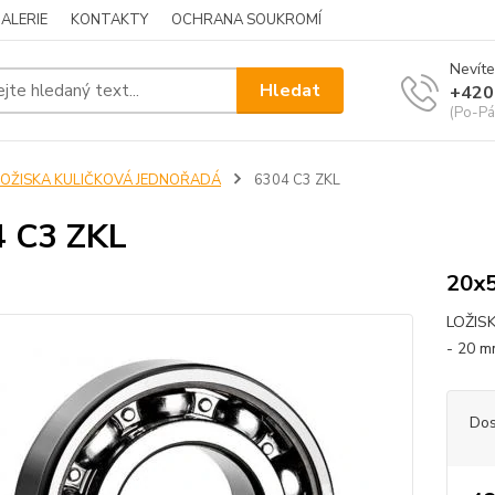
ALERIE
KONTAKTY
OCHRANA SOUKROMÍ
Nevíte
Hledat
+420
(Po-Pá
LOŽISKA KULIČKOVÁ JEDNOŘADÁ
6304 C3 ZKL
 C3 ZKL
20x
LOŽIS
- 20 m
Dos