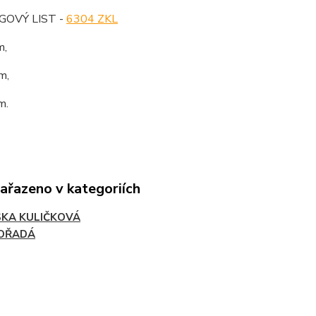
OVÝ LIST -
6304 ZKL
m,
m,
m.
zařazeno v kategoriích
SKA KULIČKOVÁ
OŘADÁ