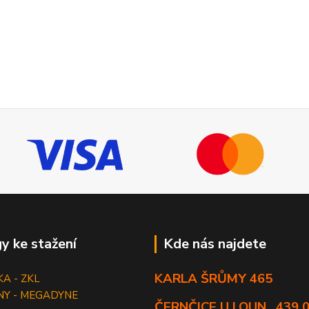
y ke stažení
Kde nás najdete
KARLA ŠRŮMY 465
KA - ZKL
NY - MEGADYNE
ČERNČICE U LOUN , 439 