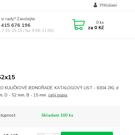
Přihlášení
 si rady? Zavolejte.
0
ks
 415 676 196
za
0 Kč
, 7:15-15:15 / So, 9:00-11:00)
52x15
KO KULIČKOVÉ JEDNOŘADÉ, KATALOGOVÝ LIST - 6304 ZKL d
m, D - 52 mm, B - 15 mm.
celý popis
tupnost
Skladem 100 ks