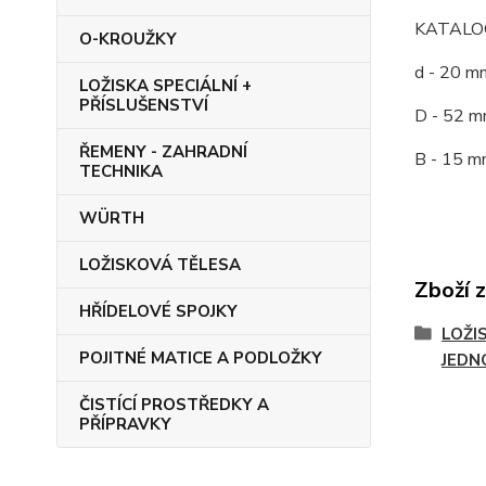
KATALOG
O-KROUŽKY
d - 20 m
LOŽISKA SPECIÁLNÍ +
PŘÍSLUŠENSTVÍ
D - 52 m
ŘEMENY - ZAHRADNÍ
B - 15 m
TECHNIKA
WÜRTH
LOŽISKOVÁ TĚLESA
Zboží 
HŘÍDELOVÉ SPOJKY
LOŽI
POJITNÉ MATICE A PODLOŽKY
JEDN
ČISTÍCÍ PROSTŘEDKY A
PŘÍPRAVKY