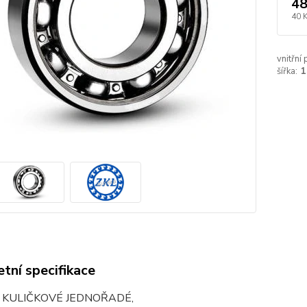
48
40 
vnitřní
šířka:
1
tní specifikace
 KULIČKOVÉ JEDNOŘADÉ,