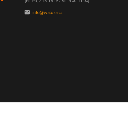
(Po-Pá, 7:15-15:15 / So, 9:00-11:00)
info@waloza.cz