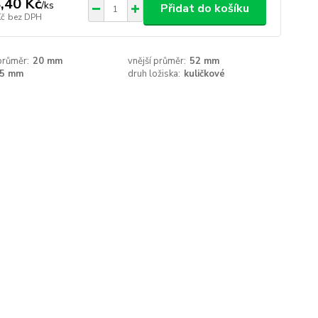
,40 Kč
/
ks
Přidat do košíku
Kč
bez DPH
 průměr:
20 mm
vnější průměr:
52 mm
5 mm
druh ložiska:
kuličkové