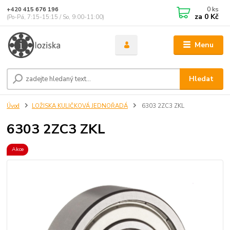
0
ks
+420 415 676 196
za
0 Kč
(Po-Pá, 7:15-15:15 / So, 9:00-11:00)
Menu
Hledat
Úvod
LOŽISKA KULIČKOVÁ JEDNOŘADÁ
6303 2ZC3 ZKL
6303 2ZC3 ZKL
Akce