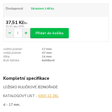
Dostupnost
Skladem 140 ks
37,51 Kč
/
ks
31 Kč
bez DPH
Přidat do košíku
vnitřní průměr:
17 mm
vnější průměr:
47 mm
šířka:
14 mm
druh ložiska:
kuličkové
Kompletní specifikace
LOŽISKO KULIČKOVÉ JEDNOŘADÉ
KATALOGOVÝ LIST -
6303 2Z ZKL
d - 17 mm,