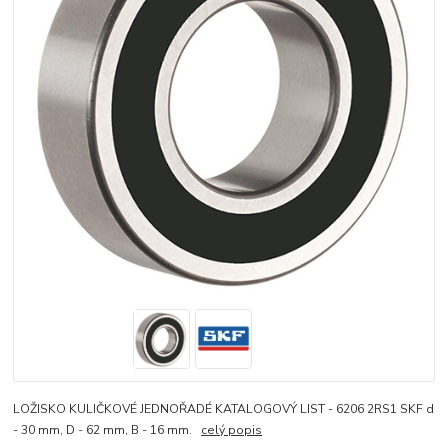
LOŽISKO KULIČKOVÉ JEDNOŘADÉ KATALOGOVÝ LIST - 6206 2RS1 SKF d
- 30 mm, D - 62 mm, B - 16 mm.
celý popis