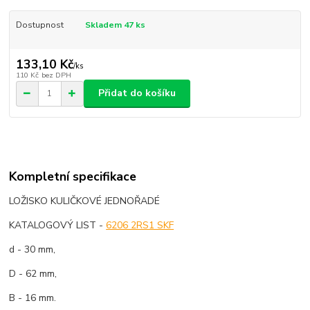
Dostupnost
Skladem 47 ks
133,10 Kč
/
ks
110 Kč
bez DPH
Přidat do košíku
Kompletní specifikace
LOŽISKO KULIČKOVÉ JEDNOŘADÉ
KATALOGOVÝ LIST -
6206 2RS1 SKF
d - 30 mm,
D - 62 mm,
B - 16 mm.