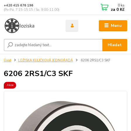
0
ks
+420 415 676 196
za
0 Kč
(Po-Pá, 7:15-15:15 / So, 9:00-11:00)
Menu
Hledat
Úvod
LOŽISKA KULIČKOVÁ JEDNOŘADÁ
6206 2RS1/C3 SKF
6206 2RS1/C3 SKF
Akce