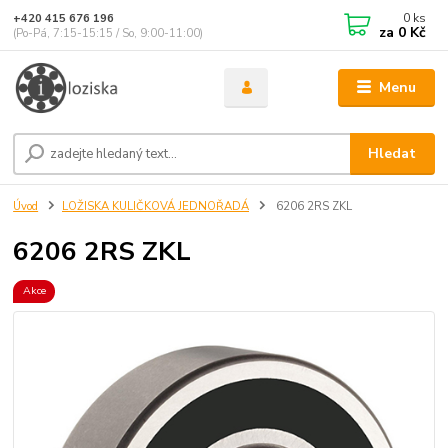
0
ks
+420 415 676 196
za
0 Kč
(Po-Pá, 7:15-15:15 / So, 9:00-11:00)
Menu
Hledat
Úvod
LOŽISKA KULIČKOVÁ JEDNOŘADÁ
6206 2RS ZKL
6206 2RS ZKL
Akce