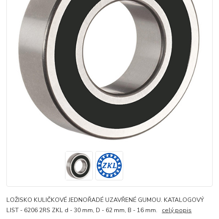
LOŽISKO KULIČKOVÉ JEDNOŘADÉ UZAVŘENÉ GUMOU. KATALOGOVÝ
LIST - 6206 2RS ZKL d - 30 mm, D - 62 mm, B - 16 mm.
celý popis