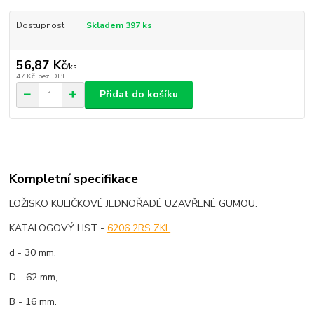
Dostupnost
Skladem 397 ks
56,87 Kč
/
ks
47 Kč
bez DPH
Přidat do košíku
Kompletní specifikace
LOŽISKO KULIČKOVÉ JEDNOŘADÉ UZAVŘENÉ GUMOU.
KATALOGOVÝ LIST -
6206 2RS ZKL
d - 30 mm,
D - 62 mm,
B - 16 mm.