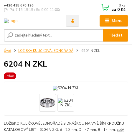
0
ks
+420 415 676 196
za
0 Kč
(Po-Pá, 7:15-15:15 / So, 9:00-11:00)
Menu
Hledat
Úvod
LOŽISKA KULIČKOVÁ JEDNOŘADÁ
6204 N ZKL
6204 N ZKL
Akce
LOŽISKO KULIČKOVÉ JEDNOŘADÉ S DRÁŽKOU NA VNĚJŠÍM KROUŽKU
KATALOGOVÝ LIST - 6204 N ZKL d - 20 mm, D - 47 mm, B - 14 mm.
celý