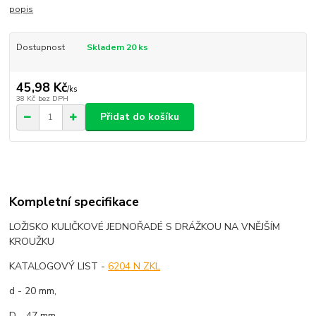
popis
Dostupnost
Skladem 20 ks
45,98 Kč
/
ks
38 Kč
bez DPH
Přidat do košíku
Kompletní specifikace
LOŽISKO KULIČKOVÉ JEDNOŘADÉ S DRÁŽKOU NA VNĚJŠÍM
KROUŽKU
KATALOGOVÝ LIST -
6204 N ZKL
d - 20 mm,
D - 47 mm,