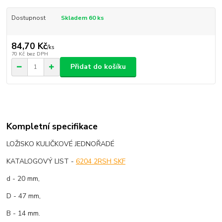
Dostupnost
Skladem 60 ks
84,70 Kč
/
ks
70 Kč
bez DPH
Přidat do košíku
Kompletní specifikace
LOŽISKO KULIČKOVÉ JEDNOŘADÉ
KATALOGOVÝ LIST -
6204 2RSH SKF
d - 20 mm,
D - 47 mm,
B - 14 mm.