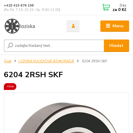
0
ks
+420 415 676 196
za
0 Kč
(Po-Pá, 7:15-15:15 / So, 9:00-11:00)
Menu
Hledat
Úvod
LOŽISKA KULIČKOVÁ JEDNOŘADÁ
6204 2RSH SKF
6204 2RSH SKF
Akce