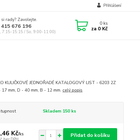
Přihlášení
 si rady? Zavolejte.
0
ks
 415 676 196
za
0 Kč
, 7:15-15:15 / So, 9:00-11:00)
KO KULIČKOVÉ JEDNOŘADÉ KATALOGOVÝ LIST - 6203 2Z
- 17 mm, D - 40 mm, B - 12 mm.
celý popis
tupnost
Skladem 150 ks
,46 Kč
/
ks
Přidat do košíku
Kč
bez DPH