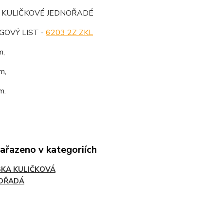
O KULIČKOVÉ JEDNOŘADÉ
OVÝ LIST -
6203 2Z ZKL
m,
m,
m.
zařazeno v kategoriích
SKA KULIČKOVÁ
OŘADÁ