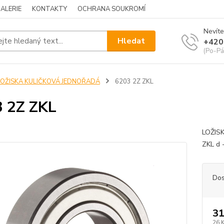
ALERIE
KONTAKTY
OCHRANA SOUKROMÍ
Nevíte
Hledat
+420
(Po-Pá
LOŽISKA KULIČKOVÁ JEDNOŘADÁ
6203 2Z ZKL
 2Z ZKL
LOŽIS
ZKL d 
Dos
31
26 