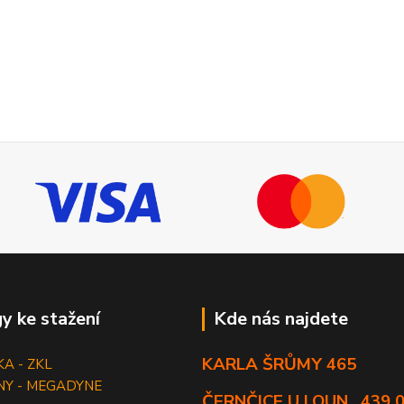
y ke stažení
Kde nás najdete
KARLA ŠRŮMY 465
KA - ZKL
NY - MEGADYNE
ČERNČICE U LOUN , 439 