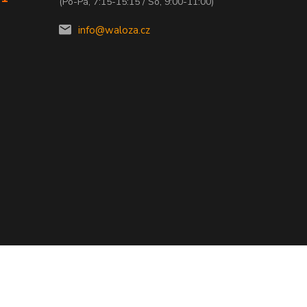
(Po-Pá, 7:15-15:15 / So, 9:00-11:00)
info@waloza.cz