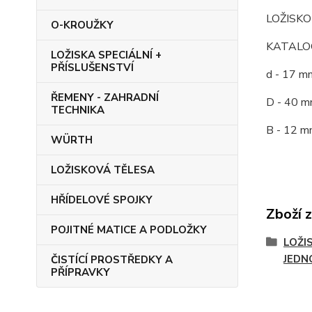
LOŽISK
O-KROUŽKY
KATALOG
LOŽISKA SPECIÁLNÍ +
PŘÍSLUŠENSTVÍ
d - 17 m
ŘEMENY - ZAHRADNÍ
D - 40 m
TECHNIKA
B - 12 m
WÜRTH
LOŽISKOVÁ TĚLESA
HŘÍDELOVÉ SPOJKY
Zboží 
POJITNÉ MATICE A PODLOŽKY
LOŽI
JEDN
ČISTÍCÍ PROSTŘEDKY A
PŘÍPRAVKY