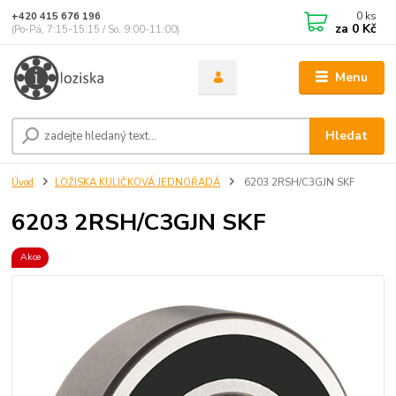
0
ks
+420 415 676 196
za
0 Kč
(Po-Pá, 7:15-15:15 / So, 9:00-11:00)
Menu
Hledat
Úvod
LOŽISKA KULIČKOVÁ JEDNOŘADÁ
6203 2RSH/C3GJN SKF
6203 2RSH/C3GJN SKF
Akce