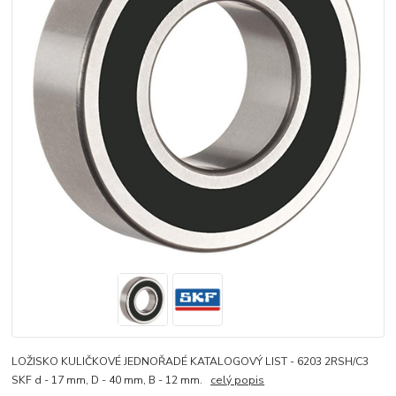
LOŽISKO KULIČKOVÉ JEDNOŘADÉ KATALOGOVÝ LIST - 6203 2RSH/C3
SKF d - 17 mm, D - 40 mm, B - 12 mm.
celý popis