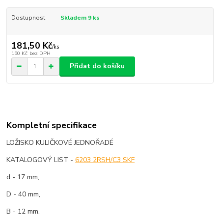
Dostupnost
Skladem 9 ks
181,50 Kč
/
ks
150 Kč
bez DPH
Přidat do košíku
Kompletní specifikace
LOŽISKO KULIČKOVÉ JEDNOŘADÉ
KATALOGOVÝ LIST -
6203 2RSH/C3 SKF
d - 17 mm,
D - 40 mm,
B - 12 mm.