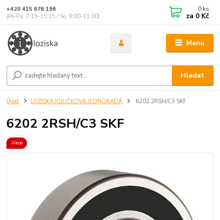
0
ks
+420 415 676 196
za
0 Kč
(Po-Pá, 7:15-15:15 / So, 9:00-11:00)
Menu
Hledat
Úvod
LOŽISKA KULIČKOVÁ JEDNOŘADÁ
6202 2RSH/C3 SKF
6202 2RSH/C3 SKF
Akce