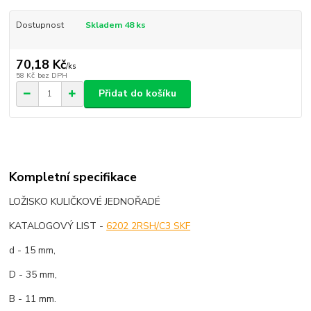
Dostupnost
Skladem 48 ks
70,18 Kč
/
ks
58 Kč
bez DPH
Přidat do košíku
Kompletní specifikace
LOŽISKO KULIČKOVÉ JEDNOŘADÉ
KATALOGOVÝ LIST -
6202 2RSH/C3 SKF
d - 15 mm,
D - 35 mm,
B - 11 mm.