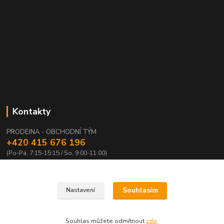
Kontakty
PRODEJNA - OBCHODNÍ TÝM
+420 415 676 196
(Po-Pá, 7:15-15:15 / So, 9:00-11:00)
info@waloza.cz
Souhlasím
Nastavení
Souhlas můžete odmítnout
zde
.