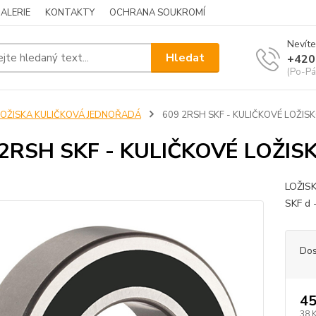
ALERIE
KONTAKTY
OCHRANA SOUKROMÍ
Nevíte
Hledat
+420
(Po-Pá
LOŽISKA KULIČKOVÁ JEDNOŘADÁ
609 2RSH SKF - KULIČKOVÉ LOŽIS
 2RSH SKF - KULIČKOVÉ LOŽIS
LOŽIS
SKF d
Dos
45
38 