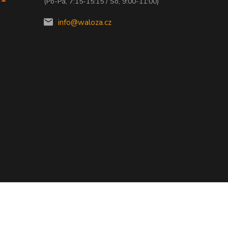
(Po-Pá, 7:15-15:15 / So, 9:00-11:00)
info@waloza.cz