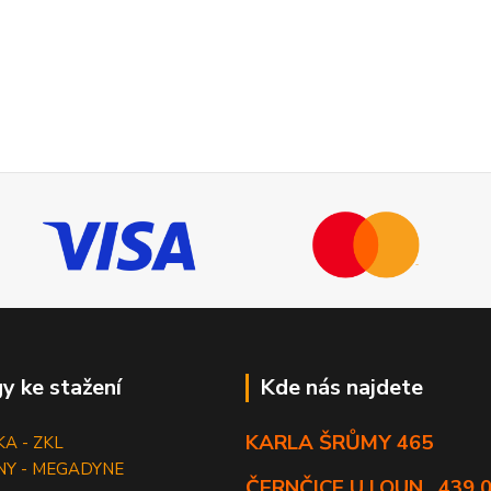
y ke stažení
Kde nás najdete
KARLA ŠRŮMY 465
KA - ZKL
NY - MEGADYNE
ČERNČICE U LOUN , 439 