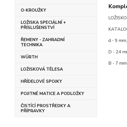
Komple
O-KROUŽKY
LOŽISK
LOŽISKA SPECIÁLNÍ +
PŘÍSLUŠENSTVÍ
KATALOG
ŘEMENY - ZAHRADNÍ
d - 9 mm,
TECHNIKA
D - 24 m
WÜRTH
B - 7 mm
LOŽISKOVÁ TĚLESA
HŘÍDELOVÉ SPOJKY
POJITNÉ MATICE A PODLOŽKY
ČISTÍCÍ PROSTŘEDKY A
PŘÍPRAVKY