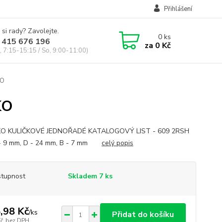
Přihlášení
 si rady? Zavolejte.
0
ks
 415 676 196
za
0 Kč
, 7:15-15:15 / So, 9:00-11:00)
KO
KO
KO KULIČKOVÉ JEDNOŘADÉ KATALOGOVÝ LIST - 609 2RSH
 - 9 mm, D - 24 mm, B - 7 mm
celý popis
tupnost
Skladem 7 ks
,98 Kč
/
ks
Přidat do košíku
Kč
bez DPH