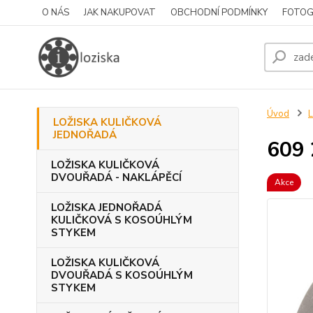
O NÁS
JAK NAKUPOVAT
OBCHODNÍ PODMÍNKY
FOTOG
Úvod
LOŽISKA KULIČKOVÁ
JEDNOŘADÁ
609
LOŽISKA KULIČKOVÁ
DVOUŘADÁ - NAKLÁPĚCÍ
Akce
LOŽISKA JEDNOŘADÁ
KULIČKOVÁ S KOSOÚHLÝM
STYKEM
LOŽISKA KULIČKOVÁ
DVOUŘADÁ S KOSOÚHLÝM
STYKEM