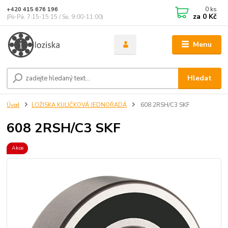
0
ks
+420 415 676 196
za
0 Kč
(Po-Pá, 7:15-15:15 / So, 9:00-11:00)
Menu
Hledat
Úvod
LOŽISKA KULIČKOVÁ JEDNOŘADÁ
608 2RSH/C3 SKF
608 2RSH/C3 SKF
Akce