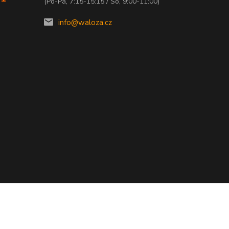
(Po-Pá, 7:15-15:15 / So, 9:00-11:00)
info@waloza.cz