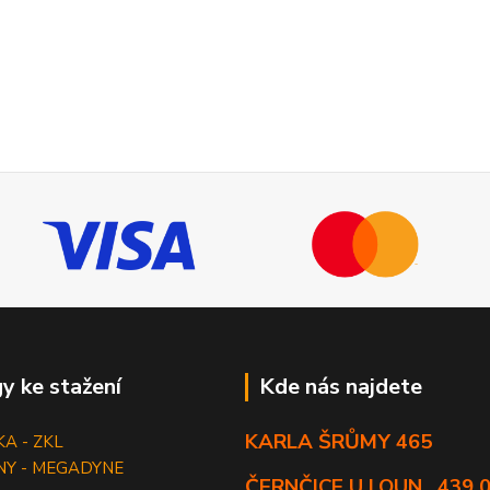
y ke stažení
Kde nás najdete
KARLA ŠRŮMY 465
KA - ZKL
NY - MEGADYNE
ČERNČICE U LOUN , 439 