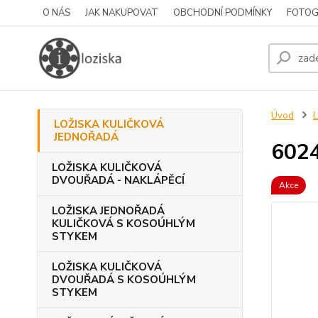
O NÁS
JAK NAKUPOVAT
OBCHODNÍ PODMÍNKY
FOTOG
Úvod
LOŽISKA KULIČKOVÁ
JEDNOŘADÁ
6024
LOŽISKA KULIČKOVÁ
DVOUŘADÁ - NAKLÁPĚCÍ
Akce
LOŽISKA JEDNOŘADÁ
KULIČKOVÁ S KOSOÚHLÝM
STYKEM
LOŽISKA KULIČKOVÁ
DVOUŘADÁ S KOSOÚHLÝM
STYKEM