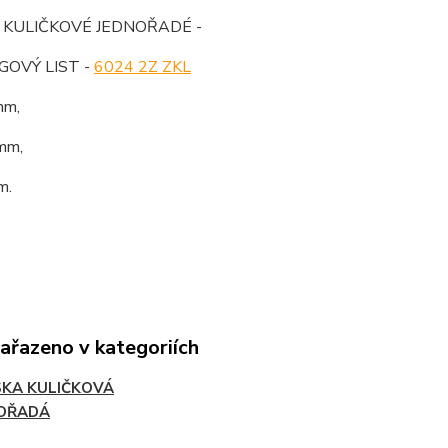
 KULIČKOVÉ JEDNOŘADÉ -
OVÝ LIST -
6024 2Z ZKL
mm,
mm,
m.
zařazeno v kategoriích
SKA KULIČKOVÁ
OŘADÁ