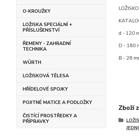
LOŽISKO
O-KROUŽKY
KATALOG
LOŽISKA SPECIÁLNÍ +
PŘÍSLUŠENSTVÍ
d - 120 
ŘEMENY - ZAHRADNÍ
D - 180 
TECHNIKA
B - 28 m
WÜRTH
LOŽISKOVÁ TĚLESA
HŘÍDELOVÉ SPOJKY
POJITNÉ MATICE A PODLOŽKY
Zboží 
ČISTÍCÍ PROSTŘEDKY A
LOŽI
PŘÍPRAVKY
JEDN