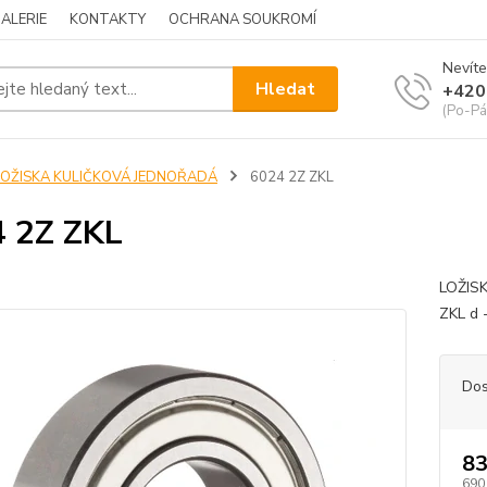
ALERIE
KONTAKTY
OCHRANA SOUKROMÍ
Nevíte
Hledat
+420
(Po-Pá
LOŽISKA KULIČKOVÁ JEDNOŘADÁ
6024 2Z ZKL
 2Z ZKL
LOŽIS
ZKL d 
Dos
83
690