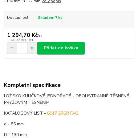
- 130 mm, B - 22 mm.
celý popis
Dostupnost
Skladem 7 ks
1 294,70 Kč
/
ks
1 070 Kč
bez DPH
Přidat do košíku
Kompletní specifikace
LOŽISKO KULIČKOVÉ JEDNOŘADÉ - OBOUSTRANNĚ TĚSNĚNÉ
PRYŽOVÝM TĚSNĚNÍM
KATALOGOVÝ LIST -
6017 2RSR FAG
d - 85 mm,
D - 130 mm,