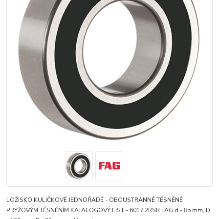
LOŽISKO KULIČKOVÉ JEDNOŘADÉ - OBOUSTRANNĚ TĚSNĚNÉ
PRYŽOVÝM TĚSNĚNÍM KATALOGOVÝ LIST - 6017 2RSR FAG d - 85 mm, D