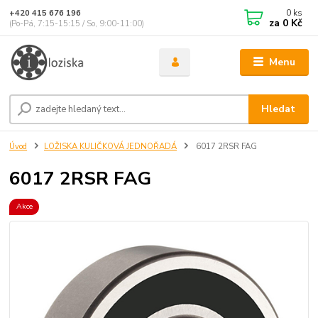
0
ks
+420 415 676 196
za
0 Kč
(Po-Pá, 7:15-15:15 / So, 9:00-11:00)
Menu
Hledat
Úvod
LOŽISKA KULIČKOVÁ JEDNOŘADÁ
6017 2RSR FAG
6017 2RSR FAG
Akce