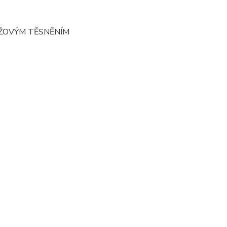
YŽOVÝM TĚSNĚNÍM