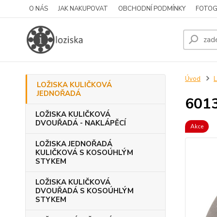
O NÁS
JAK NAKUPOVAT
OBCHODNÍ PODMÍNKY
FOTOG
Úvod
LOŽISKA KULIČKOVÁ
JEDNOŘADÁ
601
LOŽISKA KULIČKOVÁ
DVOUŘADÁ - NAKLÁPĚCÍ
Akce
LOŽISKA JEDNOŘADÁ
KULIČKOVÁ S KOSOÚHLÝM
STYKEM
LOŽISKA KULIČKOVÁ
DVOUŘADÁ S KOSOÚHLÝM
STYKEM