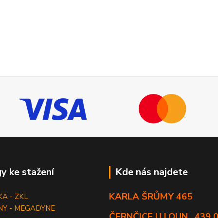
y ke stažení
Kde nás najdete
KARLA ŠRŮMY 465
KA - ZKL
NY - MEGADYNE
ČERNČICE U LOUN , 439 