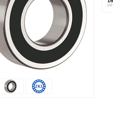
16
137