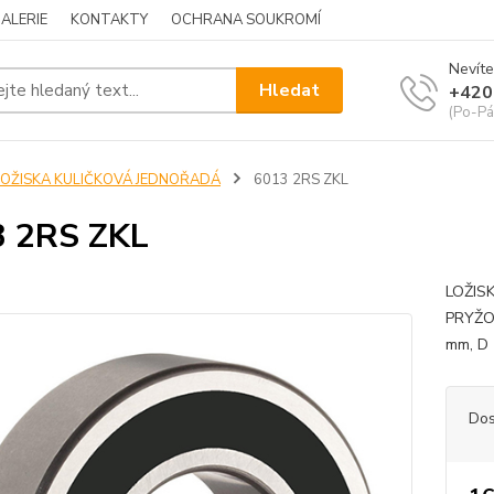
ALERIE
KONTAKTY
OCHRANA SOUKROMÍ
Nevíte
Hledat
+420
(Po-Pá
LOŽISKA KULIČKOVÁ JEDNOŘADÁ
6013 2RS ZKL
3 2RS ZKL
LOŽIS
PRYŽO
mm, D 
Dos