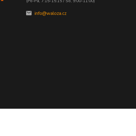
(Po-Pá, 7:15-15:15 / So, 9:00-11:00)
info@waloza.cz