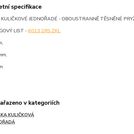
tní specifikace
O KULIČKOVÉ JEDNOŘADÉ - OBOUSTRANNĚ TĚSNĚNÉ PR
OVÝ LIST -
6013 2RS ZKL
m,
mm,
m.
zařazeno v kategoriích
SKA KULIČKOVÁ
OŘADÁ