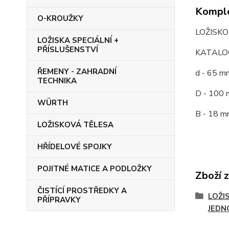
Komple
O-KROUŽKY
LOŽISK
LOŽISKA SPECIÁLNÍ +
PŘÍSLUŠENSTVÍ
KATALOG
ŘEMENY - ZAHRADNÍ
d - 65 m
TECHNIKA
D - 100 
WÜRTH
B - 18 m
LOŽISKOVÁ TĚLESA
HŘÍDELOVÉ SPOJKY
POJITNÉ MATICE A PODLOŽKY
Zboží 
ČISTÍCÍ PROSTŘEDKY A
LOŽI
PŘÍPRAVKY
JEDN