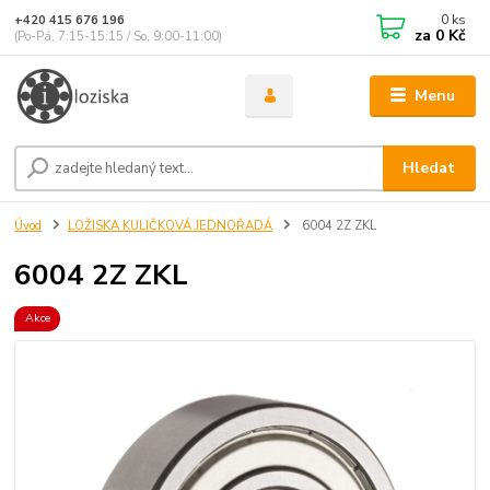
0
ks
+420 415 676 196
za
0 Kč
(Po-Pá, 7:15-15:15 / So, 9:00-11:00)
Menu
Hledat
Úvod
LOŽISKA KULIČKOVÁ JEDNOŘADÁ
6004 2Z ZKL
6004 2Z ZKL
Akce