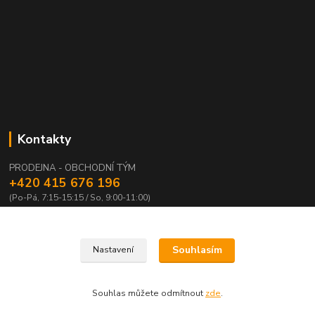
Kontakty
PRODEJNA - OBCHODNÍ TÝM
+420 415 676 196
(Po-Pá, 7:15-15:15 / So, 9:00-11:00)
info@waloza.cz
Souhlasím
Nastavení
Souhlas můžete odmítnout
zde
.
Vytvořeno na
Eshop-rychle.cz