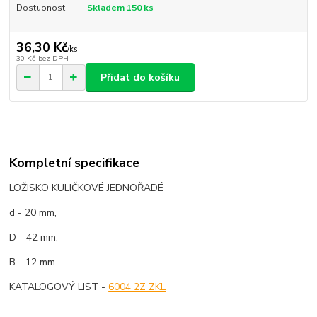
Dostupnost
Skladem 150 ks
36,30 Kč
/
ks
30 Kč
bez DPH
Přidat do košíku
Kompletní specifikace
LOŽISKO KULIČKOVÉ JEDNOŘADÉ
d - 20 mm,
D - 42 mm,
B - 12 mm.
KATALOGOVÝ LIST -
6004 2Z ZKL